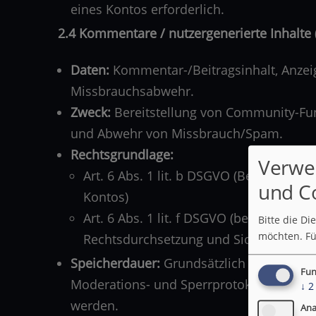
eines Kontos erforderlich.
2.4 Kommentare / nutzergenerierte Inhalte
Daten:
Kommentar-/Beitragsinhalt, Anzeige
Missbrauchsabwehr.
Zweck:
Bereitstellung von Community-Fun
und Abwehr von Missbrauch/Spam.
Rechtsgrundlage:
Verwe
Art. 6 Abs. 1 lit. b DSGVO (Bereitste
und C
Kontos)
Art. 6 Abs. 1 lit. f DSGVO (berechtigte
Bitte die D
möchten.
Fü
Rechtsdurchsetzung und Sicherung der
Speicherdauer:
Grundsätzlich bis zur Lös
Fun
Moderations- und Sperrprotokolle können
↓
2
werden.
Ana