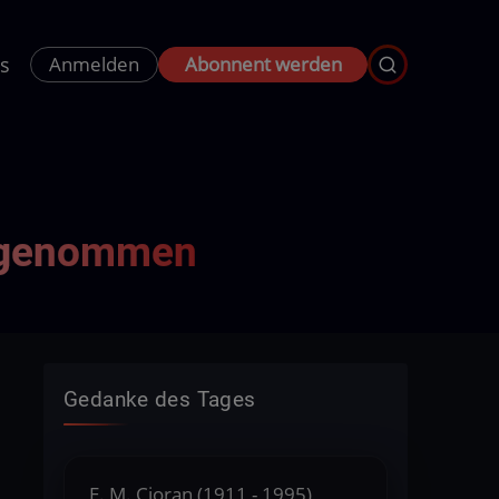
s
Anmelden
Abonnent werden
s genommen
Gedanke des Tages
E. M. Cioran (1911 - 1995),