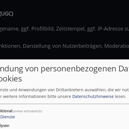
 (UGC)
name, ggf. Profilbild, Zeitstempel, ggf. IP-Adresse z
ktionen, Darstellung von Nutzerbeiträgen, Moderati
ndung von personenbezogenen Da
llung der Kommentarfunktion im Rahmen der Nutzung d
ookies
s Interesse an Missbrauchsverhinderung,
ienste und Anwendungen von Drittanbietern auswählen, die wir nu
r weitere Informationen bitte unsere
Datenschutzhinweise
lesen.
 Kommunikationsplattform).
chung des Beitrags oder des Nutzerkontos;
ktional
(immer erforderlich)
 darüber hinaus nach Erforderlichkeit gespeichert
Dienste
lysen