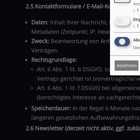
Ano
2.5 Kontaktformulare / E-Mail-Kontakt
↓
1
Ein
Daten:
Inhalt Ihrer Nachricht, Name, E-Ma
↓
1
Metadaten (Zeitpunkt, IP, Header-Informa
Zweck:
Beantwortung von Anfragen, Komm
All
Die
Verträgen.
Rechtsgrundlage:
Ablehnen
Art. 6 Abs. 1 lit. b DSGVO, soweit die
Vertrags gerichtet ist (vorvertragliche
Art. 6 Abs. 1 lit. f DSGVO bei allgeme
(berechtigtes Interesse an sachgerech
Speicherdauer:
In der Regel 6 Monate na
längeren gesetzlichen Aufbewahrungsfrist
2.6 Newsletter (derzeit nicht aktiv, ggf. zukü