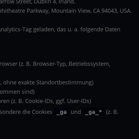
row Street, Dublin 4, Irland.
phitheatre Parkway, Mountain View, CA 94043, USA.
alytics-Tag geladen, das u. a. folgende Daten
owser (z. B. Browser-Typ, Betriebssystem,
et, ohne exakte Standortbestimmung)
ekommen sind)
en (z. B. Cookie-IDs, ggf. User-IDs)
esondere die Cookies
und
(z. B.
_ga
_ga_*