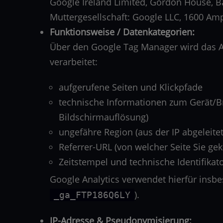
Google Ireland Limited, Gordon House, Bar
Muttergesellschaft: Google LLC, 1600 Am
Funktionsweise / Datenkategorien:
Über den Google Tag Manager wird das An
verarbeitet:
aufgerufene Seiten und Klickpfade
technische Informationen zum Gerät/Br
Bildschirmauflösung)
ungefähre Region (aus der IP abgeleit
Referrer-URL (von welcher Seite Sie g
Zeitstempel und technische Identifikator
Google Analytics verwendet hierfür insb
).
_ga_FTP186Q6LY
IP-Adresse & Pseudonymisierung: