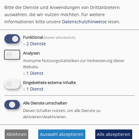
Drittlandsübermittlung.
Bitte die Dienste und Anwendungen von Drittanbietern
auswählen, die wir nutzen möchten.
Für weitere
2.8 Eingebettete Inhalte (YouTube)
Informationen bitte unsere
Datenschutzhinweise
lesen.
Wir binden auf einigen Seiten Videos der Plattform
Funktional
(immer erforderlich)
YouTube
ein.
↓
2
Dienste
Anbieter / Empfänger:
Analysen
Anonyme Nutzungsstatistiken zur Verbesserung dieser
Google Ireland Limited (siehe oben),
Website.
Muttergesellschaft Google LLC, USA.
↓
1
Dienst
Funktionsweise:
Eingebettete externe Inhalte
Die Einbindung erfolgt grundsätzlich
zweistufig
über
↓
1
Dienst
den Klaro! Consent Manager:
Alle Dienste umschalten
Zunächst wird nur ein Platzhalter oder eine
Diesen Schalter nutzen, um alle Dienste zu
Vorschaugrafik angezeigt, ohne dass eine
aktivieren/deaktivieren.
Verbindung zu YouTube hergestellt wird.
Erst wenn Sie in Klaro den Dienst „YouTube“
Ablehnen
Auswahl akzeptieren
Alle akzeptieren
freigeben, wird der eigentliche Video-Player geladen