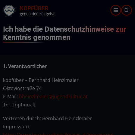
Direkt
KOPFÜBER
zum
gegen den zeitgeist
Inhalt
Ich habe die Datenschutzhinweise zur
Kenntnis genommen
1. Verantwortlicher
kopfüber – Bernhard Heinzlmaier
Oktaviostraße 74
E-Mail:
bheinzlmaier@jugendkultur.at
Tel.: [optional]
Vertreten durch: Bernhard Heinzlmaier
Impressum:
https://www.bernhardheinzlmaier.at/impressum