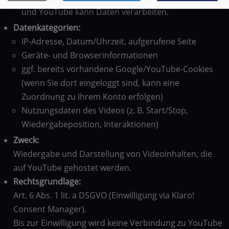
und YouTube kann Daten verarbeiten.
Datenkategorien:
IP-Adresse, Datum/Uhrzeit, aufgerufene Seite
Geräte- und Browserinformationen
ggf. bereits vorhandene Google/YouTube-Cookies
(wenn Sie dort eingeloggt sind, kann eine
Zuordnung zu Ihrem Konto erfolgen)
Nutzungsdaten des Videos (z. B. Start/Stop,
Wiedergabeposition, Interaktionen)
Zweck:
Wiedergabe und Darstellung von Videoinhalten, die
auf YouTube gehostet werden.
Rechtsgrundlage:
Art. 6 Abs. 1 lit. a DSGVO (Einwilligung via Klaro!
Consent Manager).
Bis zur Einwilligung wird keine Verbindung zu YouTube