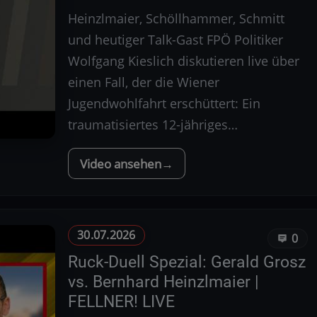
Heinzlmaier, Schöllhammer, Schmitt
und heutiger Talk-Gast FPÖ Politiker
Wolfgang Kieslich diskutieren live über
einen Fall, der die Wiener
Jugendwohlfahrt erschüttert: Ein
traumatisiertes 12-jähriges…
Video ansehen
30.07.2026
0
Ruck-Duell Spezial: Gerald Grosz
vs. Bernhard Heinzlmaier |
FELLNER! LIVE