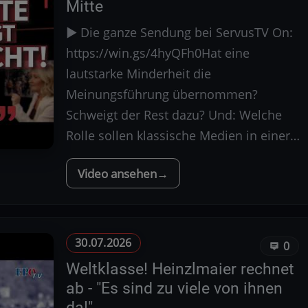
Mitte
▶️ Die ganze Sendung bei ServusTV On:
https://win.gs/4hyQFh0Hat eine
lautstarke Minderheit die
Meinungsführung übernommen?
Schweigt der Rest dazu? Und: Welche
Rolle sollen klassische Medien in einer…
Video ansehen
30.07.2026
0
Weltklasse! Heinzlmaier rechnet
ab - "Es sind zu viele von ihnen
da!"