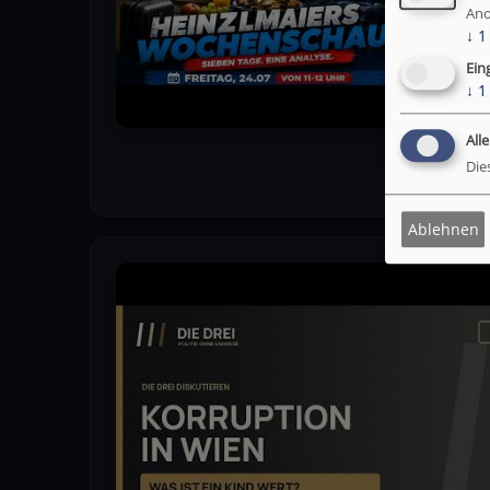
Ano
↓
1
Ein
↓
1
All
Die
Ablehnen