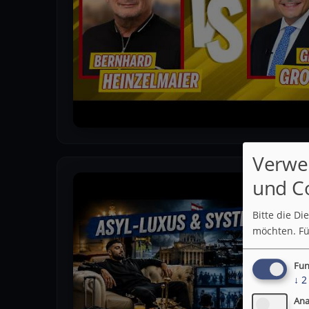
Verwe
und C
Bitte die D
möchten.
Fü
Fun
↓
2
Ana