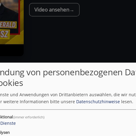
Video ansehen
ndung von personenbezogenen Da
24.07.2026
ookies
0
Heinzlmaiers Wochenschau:
ienste und Anwendungen von Drittanbietern auswählen, die wir nu
Weinkeller-Deals, Asyl-Millionen
r weitere Informationen bitte unsere
Datenschutzhinweise
lesen.
und das Clowns-Kabinett
ktional
(immer erforderlich)
Heinzlmaiers Wochenschau | Radio
Dienste
Austria First: Die Systemparteien in
lysen