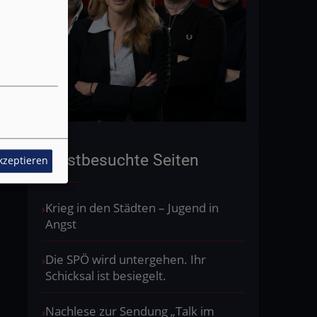
Meistbesuchte Seiten
akzeptieren
Krieg in den Städten – Jugend in
Angst
Die SPÖ wird untergehen. Ihr
Schicksal ist besiegelt.
Nachlese zur Sendung „Talk im