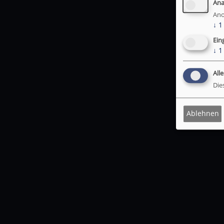
Ana
Ano
↓
1
Ein
↓
1
All
Die
Ablehnen