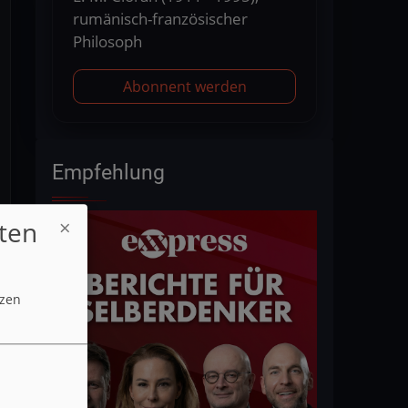
rumänisch-französischer
Philosoph
Abonnent werden
Empfehlung
ten
tzen