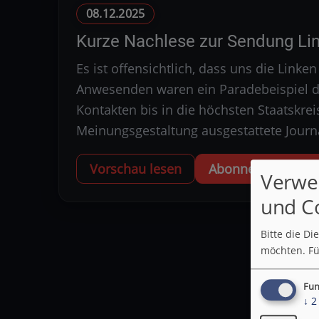
08.12.2025
Kurze Nachlese zur Sendung Li
Es ist offensichtlich, dass uns die Link
Anwesenden waren ein Paradebeispiel da
Kontakten bis in die höchsten Staatskrei
Meinungsgestaltung ausgestattete Journ
Vorschau lesen
Abonnent werden u
Verwe
und C
Bitte die D
möchten.
Fü
Fun
↓
2