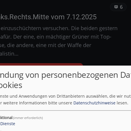
6
nks.Rechts.Mitte vom 7.12.2025
en einzuschüchtern versuchen. Die beiden gestern
für. Der eine, ein mächtiger Grüner mit Top-
se, die andere, eine mit der Waffe der
alistin…
nd vollständige Beiträge lesen
ndung von personenbezogenen Da
ookies
ienste und Anwendungen von Drittanbietern auswählen, die wir nu
r weitere Informationen bitte unsere
Datenschutzhinweise
lesen.
ktional
(immer erforderlich)
Dienste