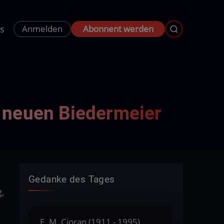
s
Anmelden
Abonnent werden
 neuen Biedermeier
Gedanke des Tages
,
E. M. Cioran (1911 - 1995),