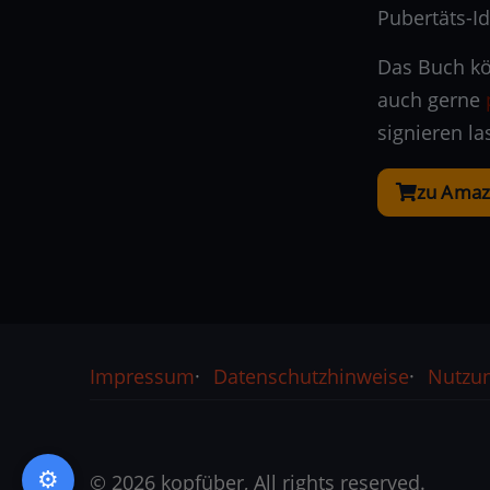
Pubertäts-Id
Das Buch kö
auch gerne
signieren l
zu Ama
Rechtliches
Impressum
Datenschutzhinweise
Nutzu
© 2026 kopfüber, All rights reserved.