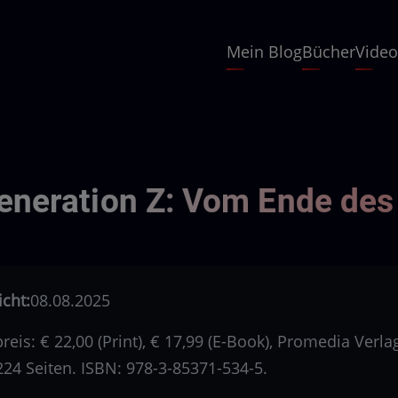
Hauptnavigation
Mein Blog
Bücher
Video
neration Z: Vom Ende des
icht:
08.08.2025
eis: € 22,00 (Print), € 17,99 (E-Book), Promedia Verlag
224 Seiten. ISBN: 978-3-85371-534-5.