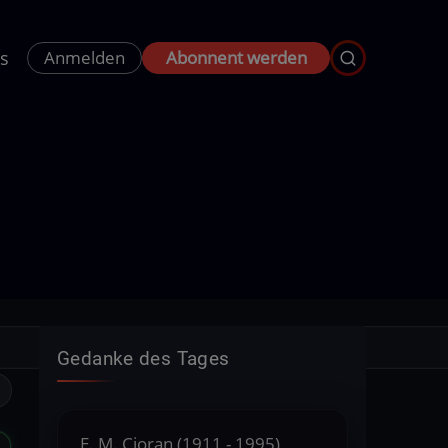
s
Anmelden
Abonnent werden
Gedanke des Tages
E. M. Cioran (1911 - 1995),