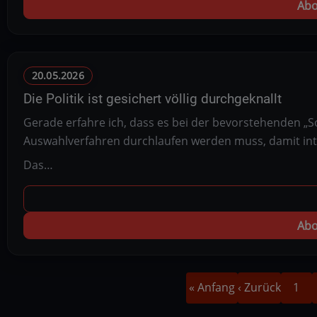
Abo
20.05.2026
Die Politik ist gesichert völlig durchgeknallt
Gerade erfahre ich, dass es bei der bevorstehenden „
Auswahlverfahren durchlaufen werden muss, damit int
Das…
Abo
Erste
Vorherige
Seite
Seitennummerierung
« Anfang
‹ Zurück
1
Seite
Seite