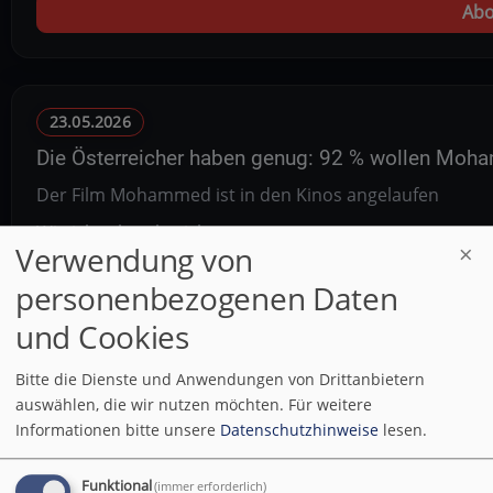
Abo
23.05.2026
Die Österreicher haben genug: 92 % wollen Mo
Der Film Mohammed ist in den Kinos angelaufen
Wie ich schon berichtet…
Verwendung von
personenbezogenen Daten
Abo
und Cookies
Bitte die Dienste und Anwendungen von Drittanbietern
auswählen, die wir nutzen möchten.
Für weitere
Informationen bitte unsere
Datenschutzhinweise
lesen.
23.05.2026
Heinzlmaiers Wochenschau 22. Mai 2026
Funktional
(immer erforderlich)